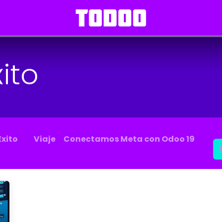
ito
Éxito
Viaje
Conectamos Meta con Odoo 19