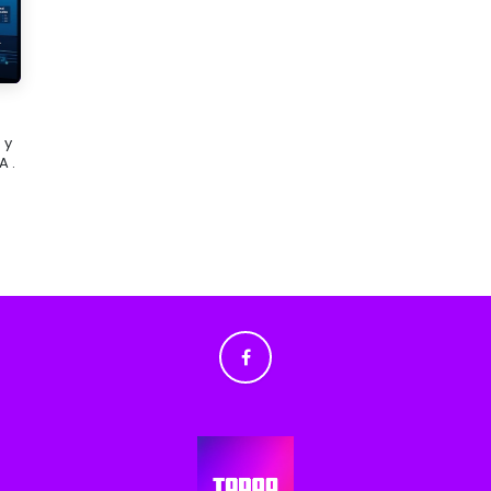
 y
A .