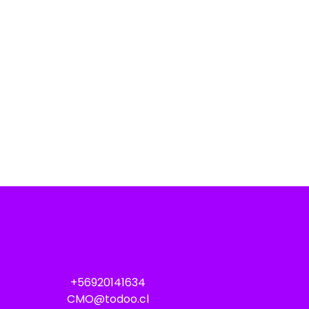
+56920141634
CMO@todoo.cl