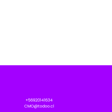
+56920141634
CMO@todoo.cl