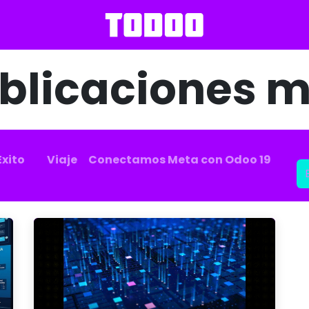
blicaciones m
Éxito
Viaje
Conectamos Meta con Odoo 19