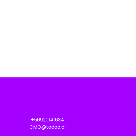
+56920141634
CMO@todoo.cl